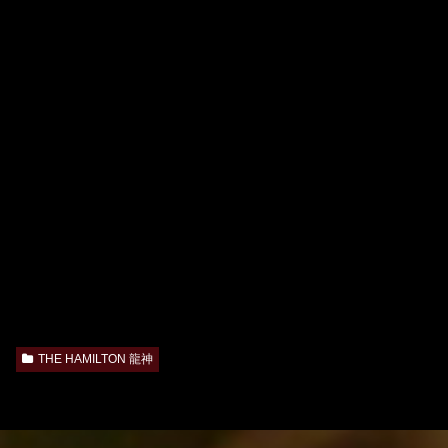
THE HAMILTON 龍神